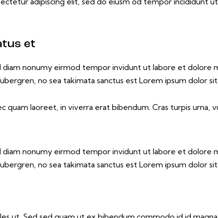
ectetur adipiscing elit, sed do eiusm od tempor incididunt ut 
atus et
sed diam nonumy eirmod tempor invidunt ut labore et dolore 
gubergren, no sea takimata sanctus est Lorem ipsum dolor si
 quam laoreet, in viverra erat bibendum. Cras turpis urna, vu
sed diam nonumy eirmod tempor invidunt ut labore et dolore 
gubergren, no sea takimata sanctus est Lorem ipsum dolor si
les ut. Sed sed quam ut ex bibendum commodo id id magna. A