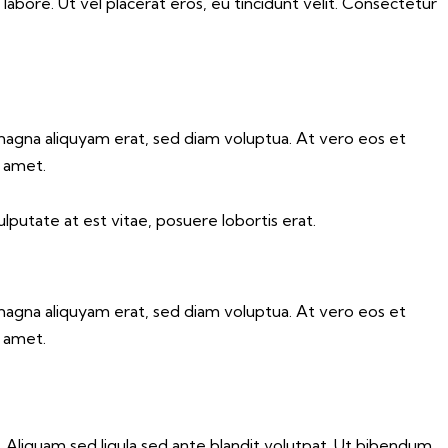
labore. Ut vel placerat eros, eu tincidunt velit. Consectetur
magna aliquyam erat, sed diam voluptua. At vero eos et
t amet.
lputate at est vitae, posuere lobortis erat.
magna aliquyam erat, sed diam voluptua. At vero eos et
t amet.
liquam sed ligula sed ante blandit volutpat. Ut bibendum,