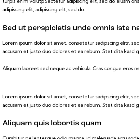
turpis enim volutpSectetur adipiscing elit, sed do eiusm ons
adipiscing elit, adipiscing elit, sed do.
Sed ut perspiciatis unde omnis iste n
Lorem ipsum dolor sit amet, consetetur sadipscing elitr, 
accusam et justo duo dolores et ea rebum. Stet clita kasd 
Aliquam laoreet sed neque ac vehicula. Cras congue eros nec
Lorem ipsum dolor sit amet, consetetur sadipscing elitr, 
accusam et justo duo dolores et ea rebum. Stet clita kasd 
Aliquam quis lobortis quam
Curabitur pellentesque odio magna, id malesuada arcu soda