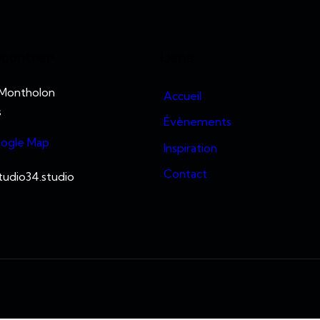
ncontrer
Liens
 Montholon
Accueil
s
Évènements
oogle Map
Inspiration
Contact
udio34.studio